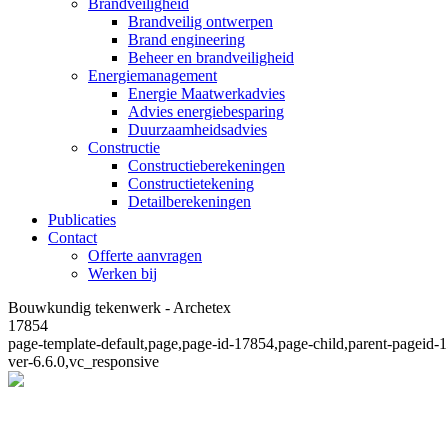
Brandveiligheid
Brandveilig ontwerpen
Brand engineering
Beheer en brandveiligheid
Energiemanagement
Energie Maatwerkadvies
Advies energiebesparing
Duurzaamheidsadvies
Constructie
Constructieberekeningen
Constructietekening
Detailberekeningen
Publicaties
Contact
Offerte aanvragen
Werken bij
Bouwkundig tekenwerk - Archetex
17854
page-template-default,page,page-id-17854,page-child,parent-pagei
ver-6.6.0,vc_responsive