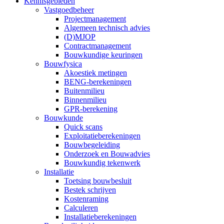
Kennisgebieden
Vastgoedbeheer
Projectmanagement
Algemeen technisch advies
(D)MJOP
Contractmanagement
Bouwkundige keuringen
Bouwfysica
Akoestiek metingen
BENG-berekeningen
Buitenmilieu
Binnenmilieu
GPR-berekening
Bouwkunde
Quick scans
Exploitatieberekeningen
Bouwbegeleiding
Onderzoek en Bouwadvies
Bouwkundig tekenwerk
Installatie
Toetsing bouwbesluit
Bestek schrijven
Kostenraming
Calculeren
Installatieberekeningen