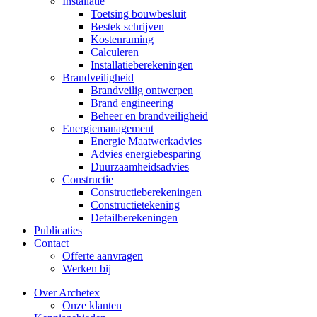
Installatie
Toetsing bouwbesluit
Bestek schrijven
Kostenraming
Calculeren
Installatieberekeningen
Brandveiligheid
Brandveilig ontwerpen
Brand engineering
Beheer en brandveiligheid
Energiemanagement
Energie Maatwerkadvies
Advies energiebesparing
Duurzaamheidsadvies
Constructie
Constructieberekeningen
Constructietekening
Detailberekeningen
Publicaties
Contact
Offerte aanvragen
Werken bij
Over Archetex
Onze klanten