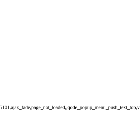
d-15101,ajax_fade,page_not_loaded,,qode_popup_menu_push_text_top,v