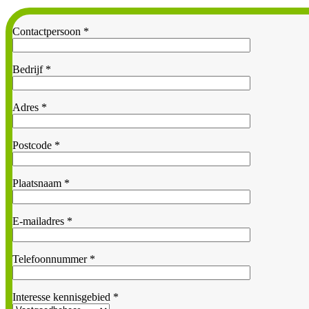
Contactpersoon *
Bedrijf *
Adres *
Postcode *
Plaatsnaam *
E-mailadres *
Telefoonnummer *
Interesse kennisgebied *