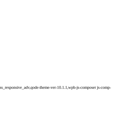
ss_responsive_adv,qode-theme-ver-10.1.1,wpb-js-composer js-comp-