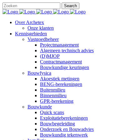
Over Archetex
Onze klanten
Kennisgebieden
Vastgoedbeheer
Projectmanagement
Algemeen technisch advies
(D)MJOP
Contractmanagement
Bouwkundige keuringen
Bouwfysica
Akoestiek metingen
BENG-berekeningen
Buitenmilieu
Binnenmilieu
GPR-berekening
Bouwkunde
Quick scans
Exploitatieberekeningen
Bouwbegeleiding
Onderzoek en Bouwadvies
Bouwkundig tekenwerk